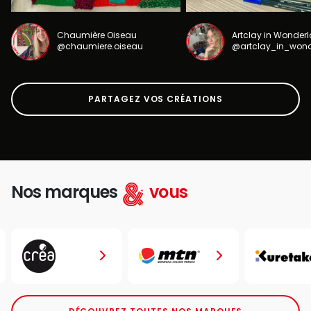
Chaumière Oiseau
Artclay in Wonder
@chaumiere.oiseau
@artclay_in_won
PARTAGEZ VOS CRÉATIONS
Nos marques
vous