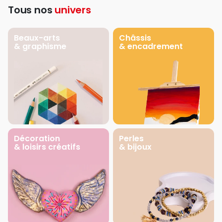
Tous nos
univers
Beaux-arts
Châssis
& graphisme
& encadrement
Décoration
Perles
& loisirs créatifs
& bijoux