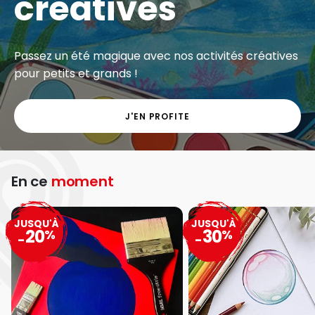
créatives
Passez un été magique avec nos activités créatives
pour petits et grands !
J'EN PROFITE
En ce
moment
JUSQU'À
JUSQU'À
20
30
%
%
-
-