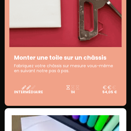
Monter une toile sur un châssis
Fabriquez votre châssis sur mesure vous-même
en suivant notre pas à pas.
INTERMÉDIAIRE
1H
54,05 €