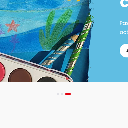
Pa
act