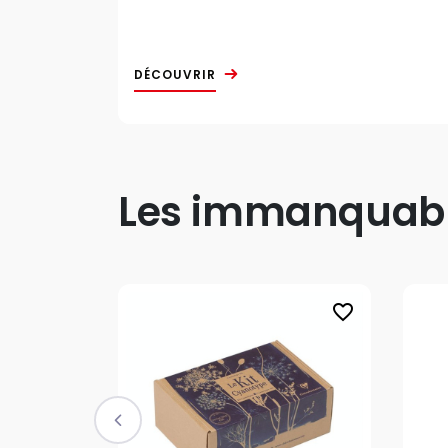
DÉCOUVRIR
Les immanquable
favorite_border