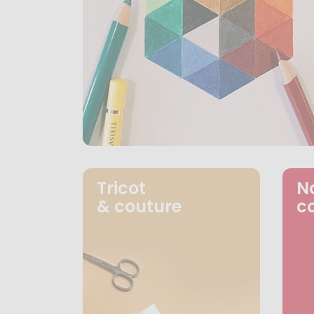
Tricot
N
& couture
c