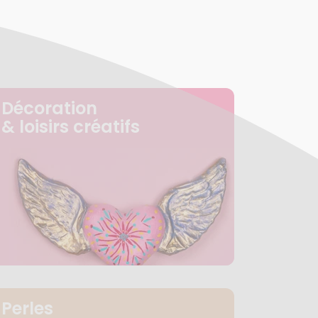
Décoration
& loisirs créatifs
Perles