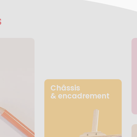
s
Châssis
& encadrement