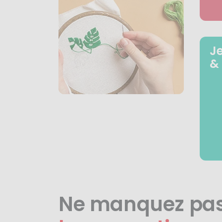
J
&
Ne manquez pa