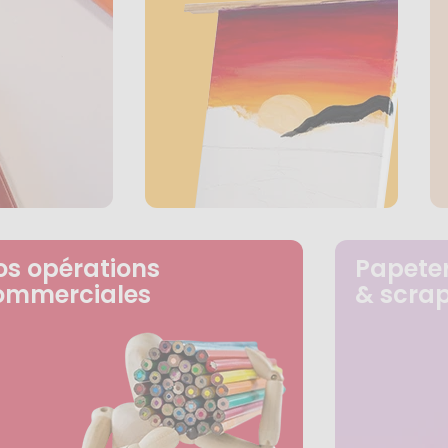
os opérations
Papeter
ommerciales
& scra