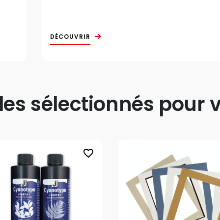
DÉCOUVRIR
s sélectionnés pour v
favorite_border