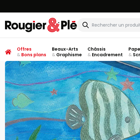
Rougier & Plé
Offres
Beaux-Arts
Châssis
Pape
&
Bons plans
&
Graphisme
&
Encadrement
&
Sc