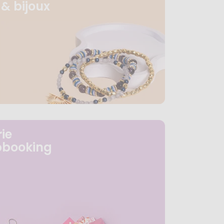
& bijoux
ie
pbooking