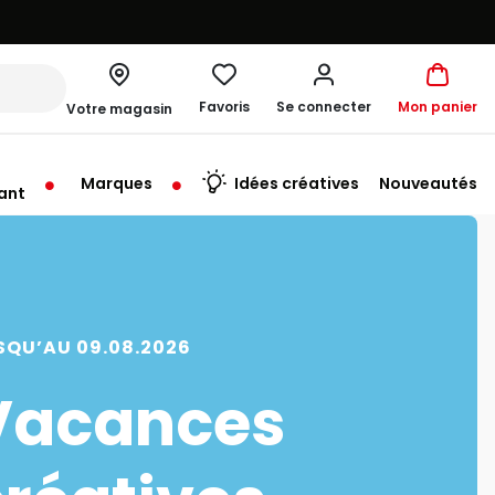
Favoris
Se connecter
Mon panier
Votre magasin
Marques
Idées créatives
Nouveautés
ant
rt à 10:00
SQU’AU 09.08.2026
Vacances