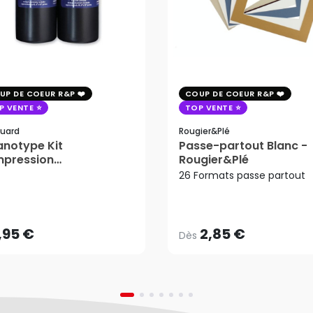
UP DE COEUR R&P
COUP DE COEUR R&P
P VENTE
TOP VENTE
uard
Rougier&plé
notype Kit
Passe-partout Blanc -
mpression
Rougier&Plé
tosensible - Jacquard
26 Formats passe partout
2,85 €
Dès
,95 €
AJOUTER AU PANIER
,95 €
2,85 €
Dès