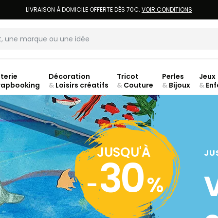
LIVRAISON À DOMICILE OFFERTE DÈS 70€.
VOIR CONDITIONS
terie
Décoration
Tricot
Perles
Jeux
rapbooking
&
Loisirs créatifs
&
Couture
&
Bijoux
&
Enf
ouve
JUSQU'À
JU
30
-
%