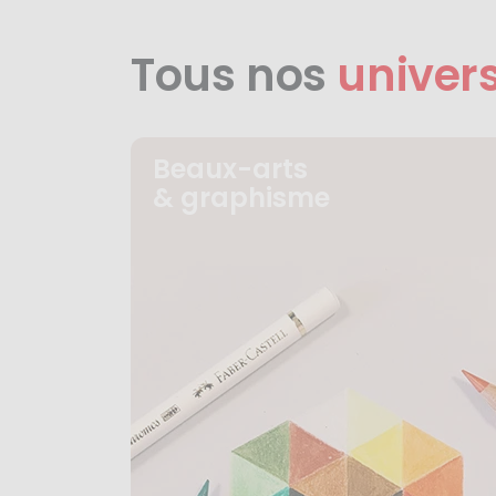
Tous nos
univer
Beaux-arts
& graphisme