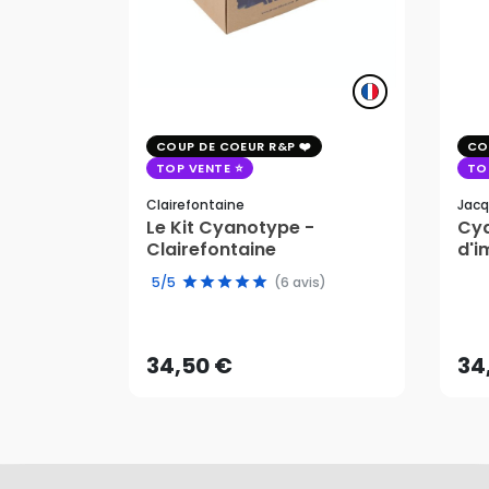
COUP DE COEUR R&P
CO
TOP VENTE
TO
Clairefontaine
Jacq
Le Kit Cyanotype -
Cya
Clairefontaine
d'i
pho
5/5
(6 avis)
34,50 €
34
AJOUTER AU PANIER
34,50 €
34