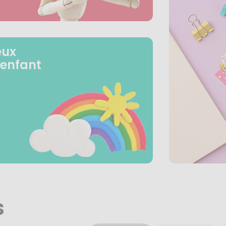
eux
 enfant
s