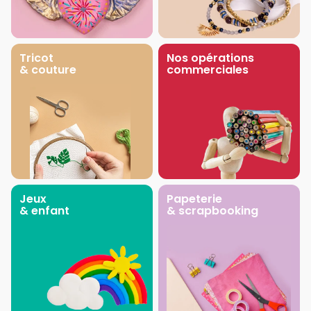
Tricot
Nos opérations
& couture
commerciales
Jeux
Papeterie
& enfant
& scrapbooking