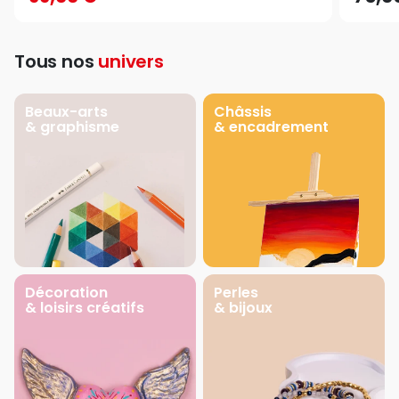
Tous nos
univers
Beaux-arts
Châssis
& graphisme
& encadrement
Décoration
Perles
& loisirs créatifs
& bijoux