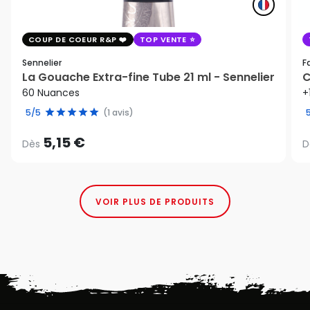
COUP DE COEUR R&P
TOP VENTE
Sennelier
F
La Gouache Extra-fine Tube 21 ml - Sennelier
C
60 Nuances
+
5/5
(1 avis)
5,15 €
Dès
D
VOIR PLUS DE PRODUITS