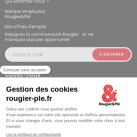
Qui sommes-nous ?
Marque employeur
Rougier&Plé
Nos offres d’emploi
Rejoignez la communauté Rougier et ne
manquez aucune opportunité
Votre e-mail
Suivez-nous
Rougier et Plé 2024 Copyright
Mentions légales