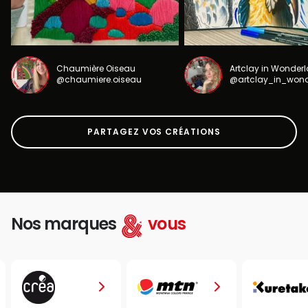
Chaumière Oiseau
Artclay in Wonder
@chaumiere.oiseau
@artclay_in_won
PARTAGEZ VOS CRÉATIONS
Nos marques
vous