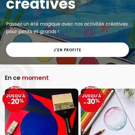
créatives
Passez un été magique avec nos activités créatives
pour petits et grands !
J'EN PROFITE
En ce
moment
JUSQU'À
JUSQU'À
20
30
%
%
-
-