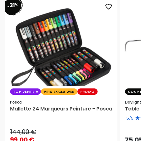
31
%
favorite_border
-
TOP VENTE
PRIX EXCLU WEB
PROMO
COUP 
Posca
Dayligh
Mallette 24 Marqueurs Peinture - Posca
Table 
5/5
144,00 €
99,00 €
75,0