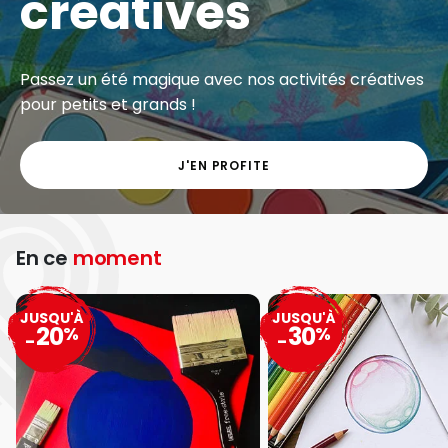
créatives
Passez un été magique avec nos activités créatives
pour petits et grands !
J'EN PROFITE
En ce
moment
JUSQU'À
JUSQU'À
20
30
%
%
-
-