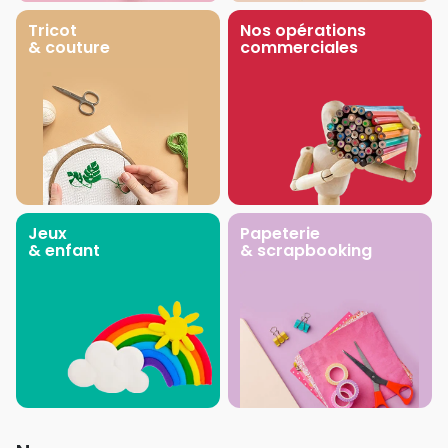
Tricot
Nos opérations
& couture
commerciales
Jeux
Papeterie
& enfant
& scrapbooking