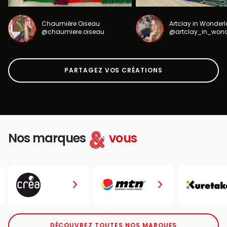
Chaumière Oiseau
Artclay in Wonder
@chaumiere.oiseau
@artclay_in_won
PARTAGEZ VOS CRÉATIONS
Nos marques
vous
DÉCOUVREZ TOUTES NOS MARQUES