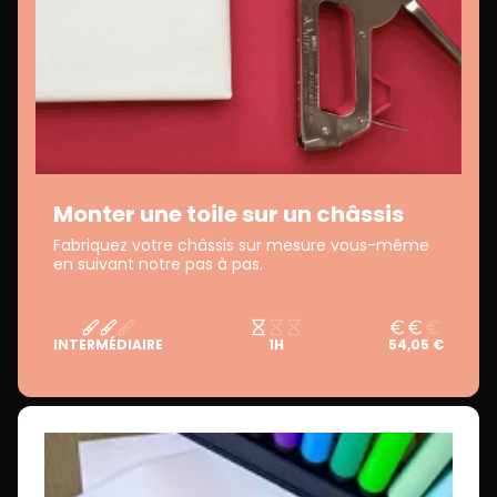
Monter une toile sur un châssis
Fabriquez votre châssis sur mesure vous-même
en suivant notre pas à pas.
INTERMÉDIAIRE
1H
54,05 €