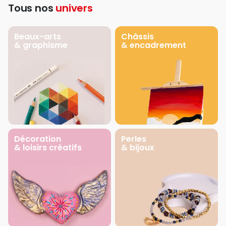
Tous nos
univers
Beaux-arts
Châssis
& graphisme
& encadrement
Décoration
Perles
& loisirs créatifs
& bijoux