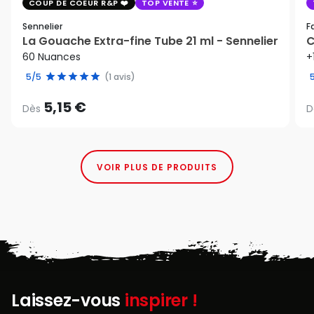
COUP DE COEUR R&P
TOP VENTE
Sennelier
F
La Gouache Extra-fine Tube 21 ml - Sennelier
C
60 Nuances
+
5/5
(1 avis)
5,15 €
Dès
D
VOIR PLUS DE PRODUITS
Laissez-vous
inspirer !