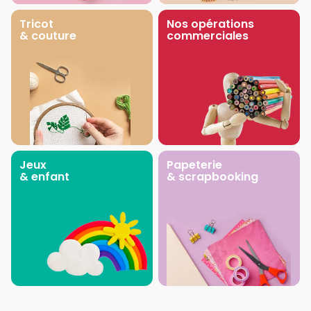
Tricot
Nos opérations
& couture
commerciales
Jeux
Papeterie
& enfant
& scrapbooking