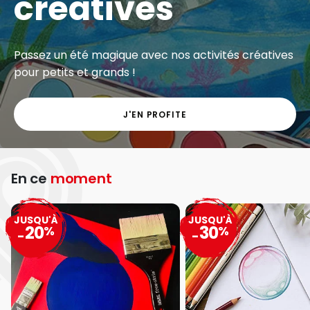
créatives
Passez un été magique avec nos activités créatives
pour petits et grands !
J'EN PROFITE
En ce
moment
JUSQU'À
JUSQU'À
20
30
%
%
-
-