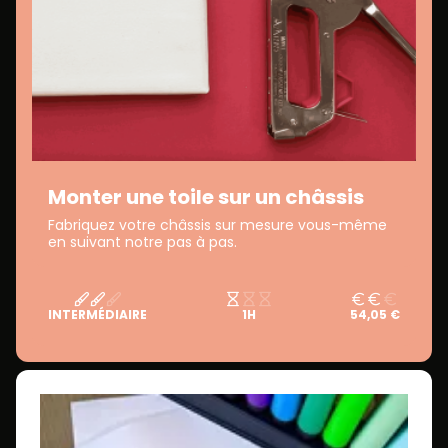
Monter une toile sur un châssis
Fabriquez votre châssis sur mesure vous-même
en suivant notre pas à pas.
INTERMÉDIAIRE
1H
54,05 €