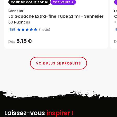
COUP DE COEUR R&P
TOP VENTE
Sennelier
F
La Gouache Extra-fine Tube 21 ml - Sennelier
C
60 Nuances
+
5/5
(1 avis)
5,15 €
Dès
D
VOIR PLUS DE PRODUITS
Laissez-vous
inspirer !