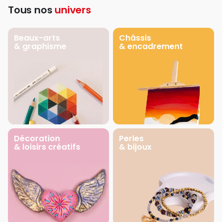
Tous nos
univers
Beaux-arts
Châssis
& graphisme
& encadrement
Décoration
Perles
& loisirs créatifs
& bijoux