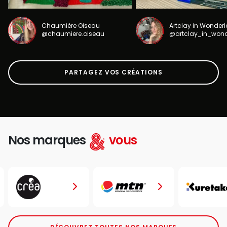
Chaumière Oiseau
Artclay in Wonder
@chaumiere.oiseau
@artclay_in_won
PARTAGEZ VOS CRÉATIONS
Nos marques
vous