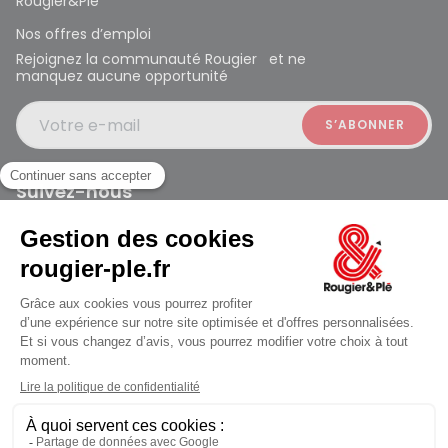
Rougier&Plé
Nos offres d’emploi
Rejoignez la communauté Rougier et ne
manquez aucune opportunité
Votre e-mail
Suivez-nous
Rougier et Plé 2024 Copyright
jusqu'au Lundi à 09:30
Mentions légales
Conditions générales des ventes