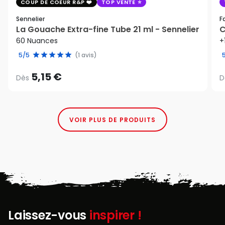
COUP DE COEUR R&P
TOP VENTE
Sennelier
F
La Gouache Extra-fine Tube 21 ml - Sennelier
C
60 Nuances
+
5/5
(1 avis)
5,15 €
Dès
D
VOIR PLUS DE PRODUITS
Laissez-vous
inspirer !