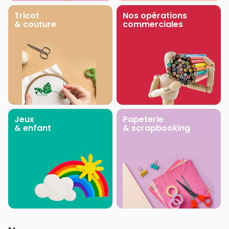
Tricot
Nos opérations
& couture
commerciales
Jeux
Papeterie
& enfant
& scrapbooking