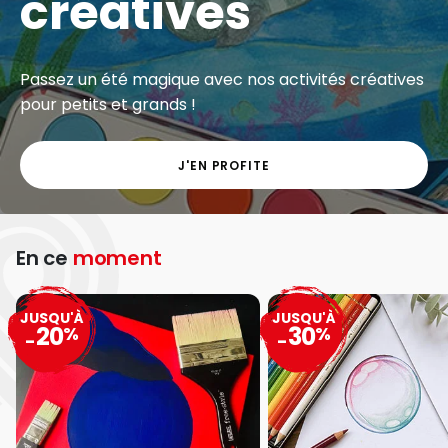
créatives
Passez un été magique avec nos activités créatives
pour petits et grands !
J'EN PROFITE
En ce
moment
JUSQU'À
JUSQU'À
20
30
%
%
-
-