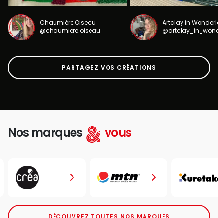
Chaumière Oiseau
Artclay in Wonder
@chaumiere.oiseau
@artclay_in_won
PARTAGEZ VOS CRÉATIONS
Nos marques
vous
DÉCOUVREZ TOUTES NOS MARQUES