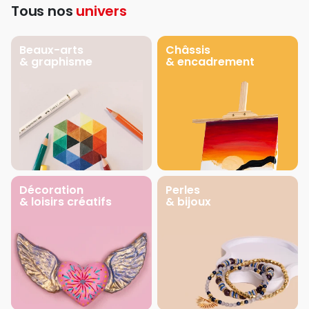
Tous nos
univers
Beaux-arts
Châssis
& graphisme
& encadrement
Décoration
Perles
& loisirs créatifs
& bijoux