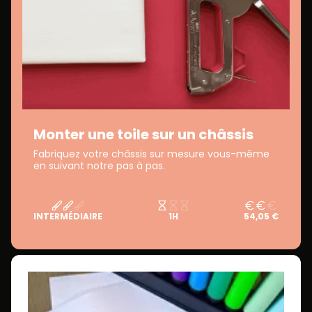
Monter une toile sur un châssis
Fabriquez votre châssis sur mesure vous-même
en suivant notre pas à pas.
INTERMÉDIAIRE
1H
54,05 €