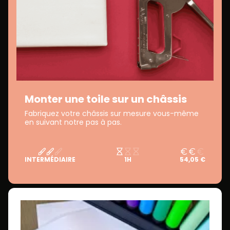
Monter une toile sur un châssis
Fabriquez votre châssis sur mesure vous-même
en suivant notre pas à pas.
INTERMÉDIAIRE
1H
54,05 €