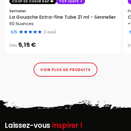
COUP DE COEUR R&P
TOP VENTE
Sennelier
F
La Gouache Extra-fine Tube 21 ml - Sennelier
C
60 Nuances
+
5/5
(1 avis)
5,15 €
Dès
D
VOIR PLUS DE PRODUITS
Laissez-vous
inspirer !