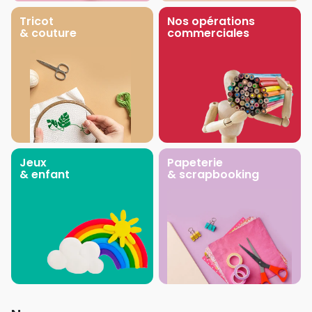
Tricot
Nos opérations
& couture
commerciales
Jeux
Papeterie
& enfant
& scrapbooking