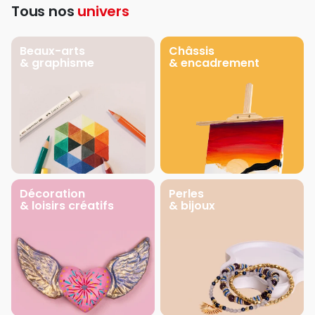
Tous nos
univers
Beaux-arts
Châssis
& graphisme
& encadrement
Décoration
Perles
& loisirs créatifs
& bijoux