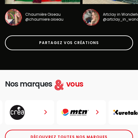
Chaumière Oiseau
Artclay in Wonder
@chaumiere.oiseau
@artclay_in_won
PARTAGEZ VOS CRÉATIONS
Nos marques
vous
DÉCOUVREZ TOUTES NOS MARQUES