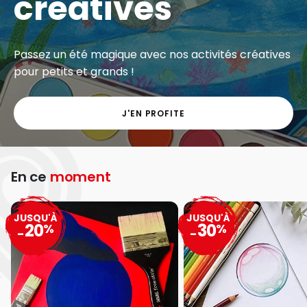
créatives
Passez un été magique avec nos activités créatives
pour petits et grands !
J'EN PROFITE
En ce
moment
JUSQU'À
JUSQU'À
20
30
%
%
-
-