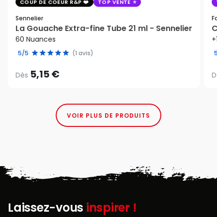
COUP DE COEUR R&P
TOP VENTE
Sennelier
F
La Gouache Extra-fine Tube 21 ml - Sennelier
C
60 Nuances
+
5/5
(1 avis)
5,15 €
Dès
D
VOIR PLUS DE PRODUITS
Laissez-vous
inspirer !