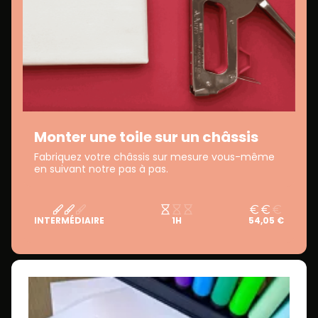
Monter une toile sur un châssis
Fabriquez votre châssis sur mesure vous-même
en suivant notre pas à pas.
INTERMÉDIAIRE
1H
54,05 €