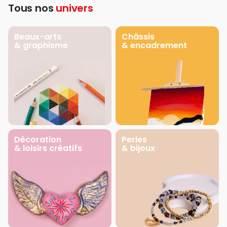
Tous nos
univers
Beaux-arts
Châssis
& graphisme
& encadrement
Décoration
Perles
& loisirs créatifs
& bijoux