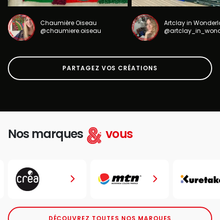
Chaumière Oiseau
Artclay in Wonder
@chaumiere.oiseau
@artclay_in_won
PARTAGEZ VOS CRÉATIONS
Nos marques
vous
DÉCOUVREZ TOUTES NOS MARQUES