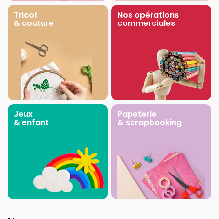
Tricot
Nos opérations
& couture
commerciales
Jeux
Papeterie
& enfant
& scrapbooking