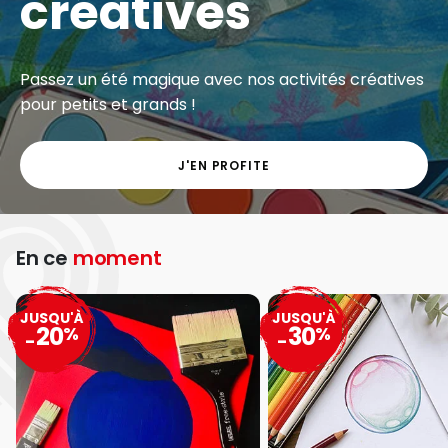
créatives
Passez un été magique avec nos activités créatives
pour petits et grands !
J'EN PROFITE
En ce
moment
JUSQU'À
JUSQU'À
20
30
%
%
-
-