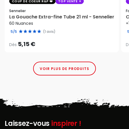
COUP DE COEUR R&P
TOP VENTE
Sennelier
F
La Gouache Extra-fine Tube 21 ml - Sennelier
C
60 Nuances
+
5/5
(1 avis)
5,15 €
Dès
D
VOIR PLUS DE PRODUITS
Laissez-vous
inspirer !