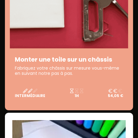
Monter une toile sur un châssis
Fabriquez votre châssis sur mesure vous-même
en suivant notre pas à pas.
INTERMÉDIAIRE
1H
54,05 €