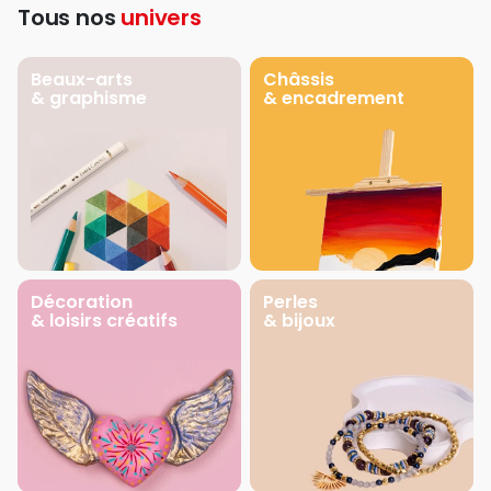
Tous nos
univers
Beaux-arts
Châssis
& graphisme
& encadrement
Décoration
Perles
& loisirs créatifs
& bijoux