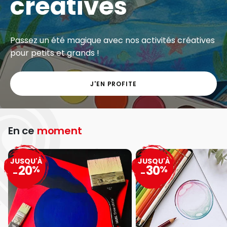
créatives
Passez un été magique avec nos activités créatives
pour petits et grands !
J'EN PROFITE
En ce
moment
JUSQU'À
JUSQU'À
20
30
%
%
-
-