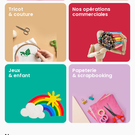
Tricot
Nos opérations
& couture
commerciales
Jeux
Papeterie
& enfant
& scrapbooking