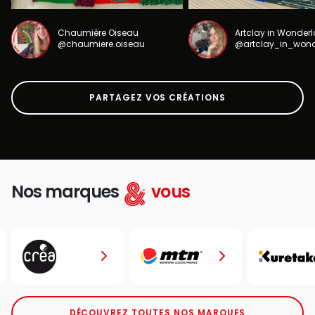
Chaumière Oiseau
Artclay in Wonder
@chaumiere.oiseau
@artclay_in_won
PARTAGEZ VOS CRÉATIONS
Nos marques
vous
DÉCOUVREZ TOUTES NOS MARQUES