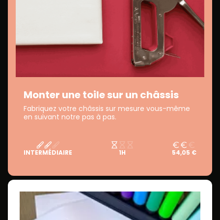
Monter une toile sur un châssis
Fabriquez votre châssis sur mesure vous-même
en suivant notre pas à pas.
INTERMÉDIAIRE
1H
54,05 €