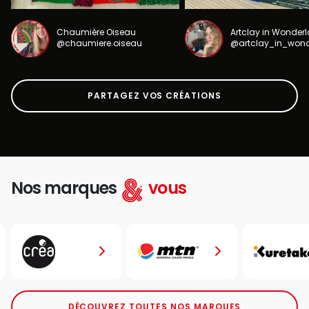
Chaumière Oiseau
Artclay in Wonder
@chaumiere.oiseau
@artclay_in_won
PARTAGEZ VOS CRÉATIONS
Nos marques
vous
DÉCOUVREZ TOUTES NOS MARQUES