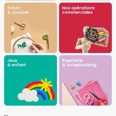
Tricot
Nos opérations
& couture
commerciales
Jeux
Papeterie
& enfant
& scrapbooking