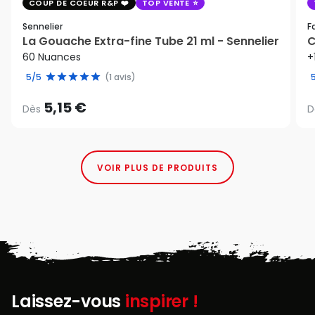
COUP DE COEUR R&P
TOP VENTE
Sennelier
F
La Gouache Extra-fine Tube 21 ml - Sennelier
C
60 Nuances
+
5/5
(1 avis)
5,15 €
Dès
D
VOIR PLUS DE PRODUITS
Laissez-vous
inspirer !