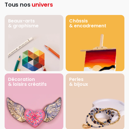
Tous nos
univers
Beaux-arts
Châssis
& graphisme
& encadrement
Décoration
Perles
& loisirs créatifs
& bijoux