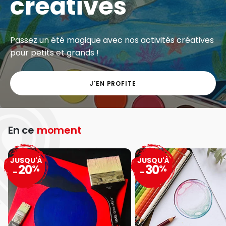
créatives
Passez un été magique avec nos activités créatives
pour petits et grands !
J'EN PROFITE
En ce
moment
JUSQU'À
JUSQU'À
20
30
%
%
-
-