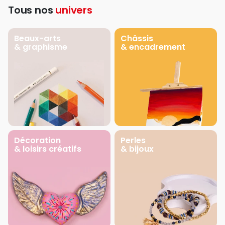
Tous nos
univers
Beaux-arts
Châssis
& graphisme
& encadrement
Décoration
Perles
& loisirs créatifs
& bijoux