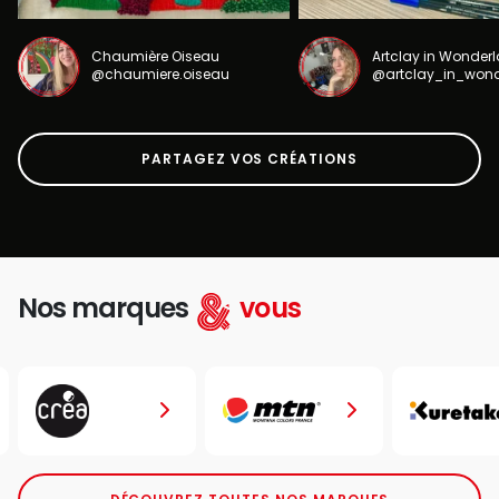
Chaumière Oiseau
Artclay in Wonder
@chaumiere.oiseau
@artclay_in_won
PARTAGEZ VOS CRÉATIONS
Nos marques
vous