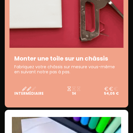
Monter une toile sur un châssis
Fabriquez votre châssis sur mesure vous-même
en suivant notre pas à pas.
INTERMÉDIAIRE
1H
54,05 €