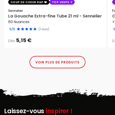
COUP DE COEUR R&P
TOP VENTE
Sennelier
F
La Gouache Extra-fine Tube 21 ml - Sennelier
C
60 Nuances
+
5/5
(1 avis)
5,15 €
Dès
D
VOIR PLUS DE PRODUITS
Laissez-vous
inspirer !