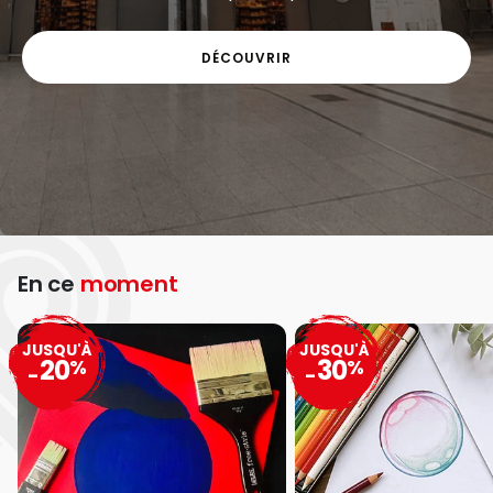
DÉCOUVRIR
En ce
moment
JUSQU'À
JUSQU'À
20
30
%
%
-
-