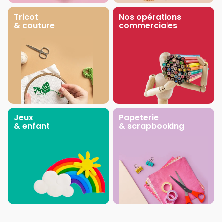
Tricot
Nos opérations
& couture
commerciales
Jeux
Papeterie
& enfant
& scrapbooking