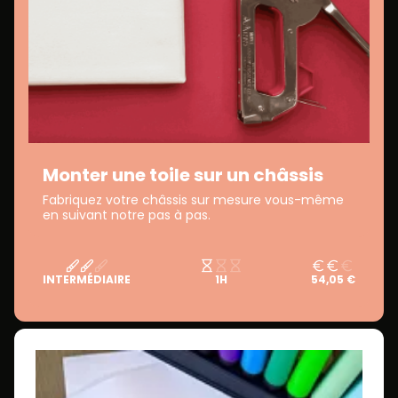
Monter une toile sur un châssis
Fabriquez votre châssis sur mesure vous-même
en suivant notre pas à pas.
INTERMÉDIAIRE
1H
54,05 €