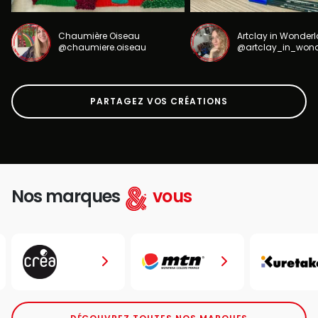
Chaumière Oiseau
Artclay in Wonder
@chaumiere.oiseau
@artclay_in_won
PARTAGEZ VOS CRÉATIONS
Nos marques
vous