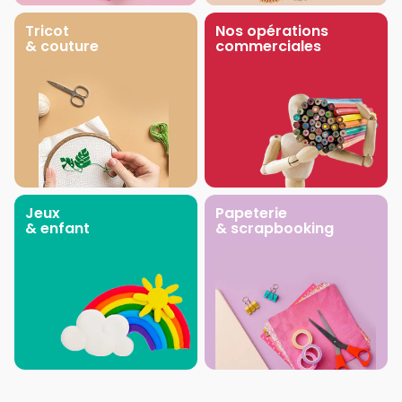
Tricot
Nos opérations
& couture
commerciales
Jeux
Papeterie
& enfant
& scrapbooking