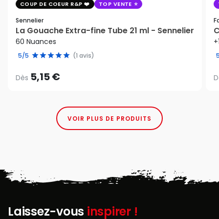
COUP DE COEUR R&P
TOP VENTE
Sennelier
F
La Gouache Extra-fine Tube 21 ml - Sennelier
C
60 Nuances
+
5/5
(1 avis)
5,15 €
Dès
D
VOIR PLUS DE PRODUITS
Laissez-vous
inspirer !