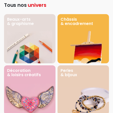
Tous nos
univers
Beaux-arts
Châssis
& graphisme
& encadrement
Décoration
Perles
& loisirs créatifs
& bijoux