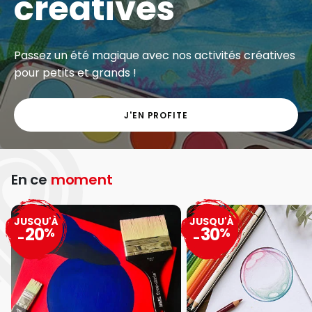
créatives
Passez un été magique avec nos activités créatives
pour petits et grands !
J'EN PROFITE
En ce
moment
JUSQU'À
JUSQU'À
20
30
%
%
-
-