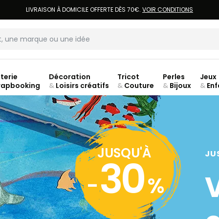
LIVRAISON À DOMICILE OFFERTE DÈS 70€.
VOIR CONDITIONS
terie
Décoration
Tricot
Perles
Jeux
rapbooking
&
Loisirs créatifs
&
Couture
&
Bijoux
&
Enf
Fer
JUSQU'À
JU
30
-
%