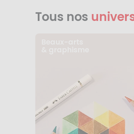
Tous nos
univer
Beaux-arts
& graphisme