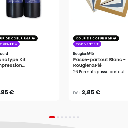
UP DE COEUR R&P
COUP DE COEUR R&P
P VENTE
TOP VENTE
uard
Rougier&plé
notype Kit
Passe-partout Blanc -
mpression
Rougier&Plé
2,85 €
tosensible - Jacquard
26 Formats passe partout
Dès
,95 €
AJOUTER AU PANIER
,95 €
2,85 €
Dès