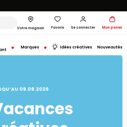
Favoris
Se connecter
Mon panier
Votre magasin
Marques
Idées créatives
Nouveautés
ant
me à 19:30
SQU’AU 09.08.2026
Vacances