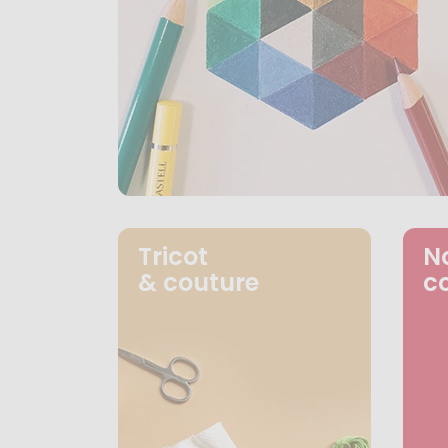
Tricot
N
& couture
c