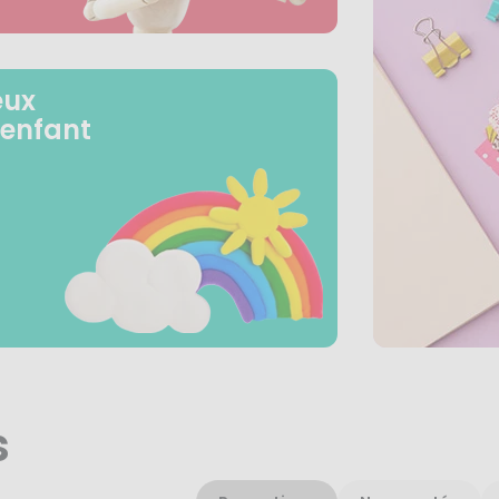
eux
 enfant
s