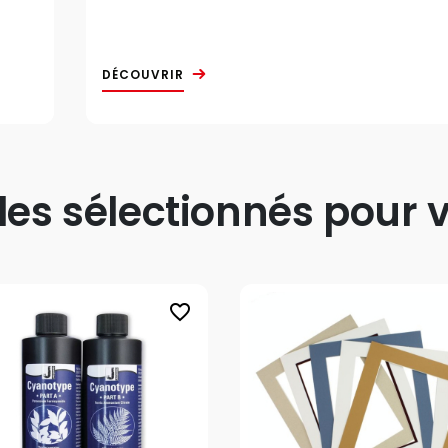
DÉCOUVRIR
s sélectionnés pour v
favorite_border