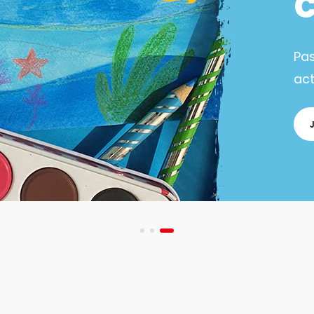
Pa
act