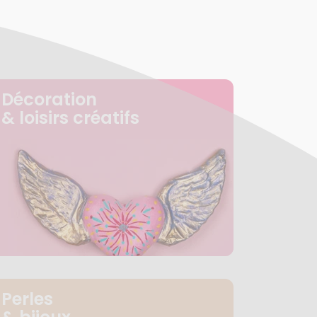
Décoration
& loisirs créatifs
Perles