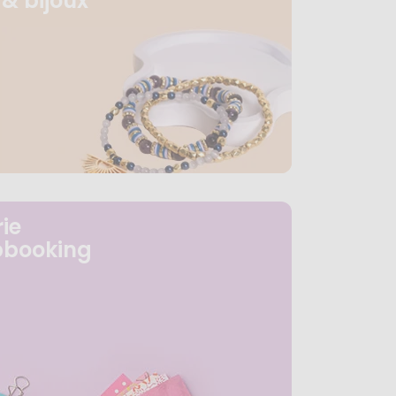
& bijoux
ie
pbooking