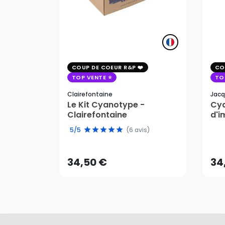
COUP DE COEUR R&P
CO
TOP VENTE
TO
Clairefontaine
Jacq
Le Kit Cyanotype -
Cya
Clairefontaine
d'i
pho
34,50 €
34
5/5
(6 avis)
AJOUTER AU PANIER
34,50 €
34