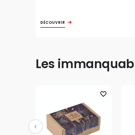
DÉCOUVRIR
Les immanquable
favorite_border