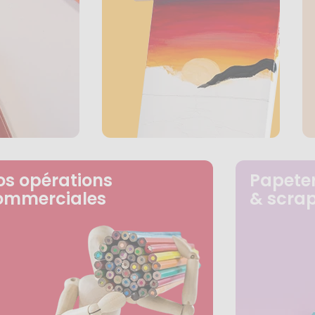
os opérations
Papeter
ommerciales
& scra