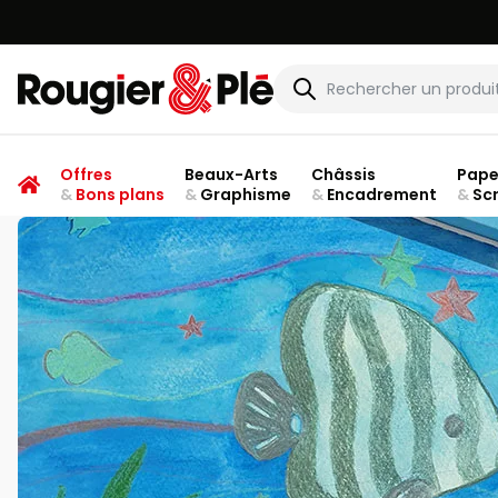
Rougier & Plé
Offres
Beaux-Arts
Châssis
Pape
&
Bons plans
&
Graphisme
&
Encadrement
&
Sc