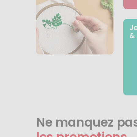
J
&
Ne manquez pa