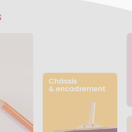
s
Châssis
& encadrement